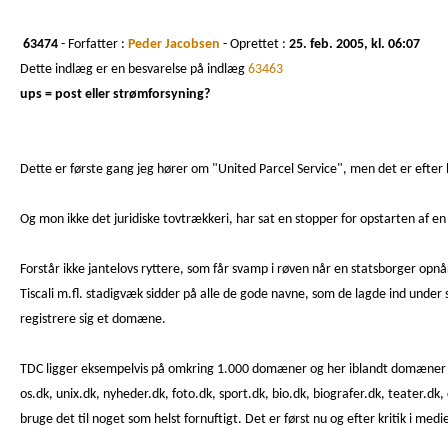
63474
- Forfatter :
Peder Jacobsen
- Oprettet :
25. feb. 2005, kl. 06:07
Dette indlæg er en besvarelse på indlæg
63463
ups = post eller strømforsyning?
Dette er første gang jeg hører om "United Parcel Service", men det er efte
Og mon ikke det juridiske tovtrækkeri, har sat en stopper for opstarten af e
Forstår ikke jantelovs ryttere, som får svamp i røven når en statsborger opnå
Tiscali m.fl. stadigvæk sidder på alle de gode navne, som de lagde ind under si
registrere sig et domæne.
TDC ligger eksempelvis på omkring 1.000 domæner og her iblandt domæner så 
os.dk, unix.dk, nyheder.dk, foto.dk, sport.dk, bio.dk, biografer.dk, teater.dk,
bruge det til noget som helst fornuftigt. Det er først nu og efter kritik i me