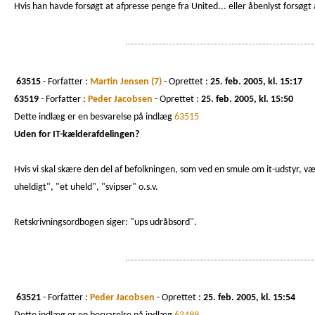
Hvis han havde forsøgt at afpresse penge fra United... eller åbenlyst forsøg
63515
- Forfatter :
Martin Jensen (7)
- Oprettet :
25. feb. 2005, kl. 15:17
63519
- Forfatter :
Peder Jacobsen
- Oprettet :
25. feb. 2005, kl. 15:50
Dette indlæg er en besvarelse på indlæg
63515
Uden for IT-kælderafdelingen?
Hvis vi skal skære den del af befolkningen, som ved en smule om it-udstyr, væk
uheldigt", "et uheld", "svipser" o.s.v.
Retskrivningsordbogen siger: "ups udråbsord".
63521
- Forfatter :
Peder Jacobsen
- Oprettet :
25. feb. 2005, kl. 15:54