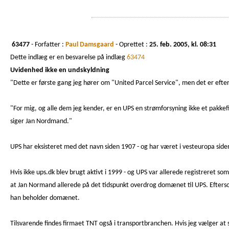
63477
- Forfatter :
Paul Damsgaard
- Oprettet :
25. feb. 2005, kl. 08:31
Dette indlæg er en besvarelse på indlæg
63474
Uvidenhed ikke en undskyldning
"Dette er første gang jeg hører om "United Parcel Service", men det er eft
"For mig, og alle dem jeg kender, er en UPS en strømforsyning ikke et pakke
siger Jan Nordmand."
UPS har eksisteret med det navn siden 1907 - og har været i vesteuropa s
Hvis ikke ups.dk blev brugt aktivt i 1999 - og UPS var allerede registreret som
at Jan Normand allerede på det tidspunkt overdrog domænet til UPS. Eftersom 
han beholder domænet.
Tilsvarende findes firmaet TNT også i transportbranchen. Hvis jeg vælger at