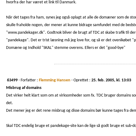
hvorfra der har været et link til Danmark.
Når det tages fra ham, synes jeg også oplagt at alle de domæner som de st
skulle fraholde nogen, der mener at kunne bidrage samfundet med de beds
"www.pandekager.dk". Godtnok bliver de brugt af TDC at skabe trafik til de
"pandekage". Det er trist læsning må jeg love for, og så er det ovenikøbet 
Domæne og Indhold "SKAL" stemme overens. Ellers er det "good-bye"
63499
- Forfatter :
Flemming Hansen
- Oprettet :
25. feb. 2005, kl. 13:03
Misbrug af domains
Det virker helt klart som om at virksomheder som fx. TDC bruger domains so
det.
Det mener jeg er det rene misbrug og disse domains bør kunne tages fra de
Skal TDC endelig bruge et pandekage-site kan de lige så godt bruge et sub-dom