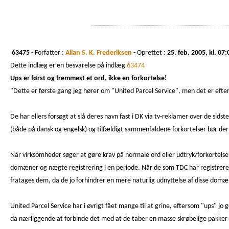
63475
- Forfatter :
Allan S. K. Frederiksen
- Oprettet :
25. feb. 2005, kl. 07:
Dette indlæg er en besvarelse på indlæg
63474
Ups er først og fremmest et ord, ikke en forkortelse!
"Dette er første gang jeg hører om "United Parcel Service", men det er eft
De har ellers forsøgt at slå deres navn fast i DK via tv-reklamer over de sids
(både på dansk og engelsk) og tilfældigt sammenfaldene forkortelser bør der
Når virksomheder søger at gøre krav på normale ord eller udtryk/forkortelser
domæner og nægte registrering i en periode. Når de som TDC har registrer
fratages dem, da de jo forhindrer en mere naturlig udnyttelse af disse domæ
United Parcel Service har i øvrigt fået mange til at grine, eftersom "ups" jo 
da nærliggende at forbinde det med at de taber en masse skrøbelige pakker o