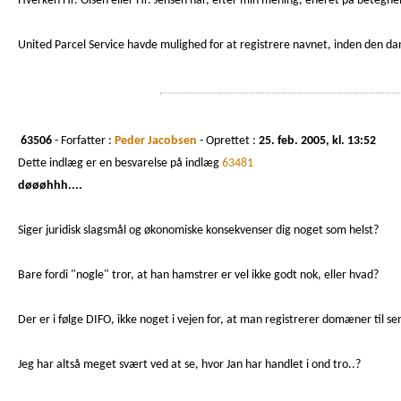
Hverken Hr. Olsen eller Hr. Jensen har, efter min mening, eneret på betegnel
United Parcel Service havde mulighed for at registrere navnet, inden den da
63506
- Forfatter :
Peder Jacobsen
- Oprettet :
25. feb. 2005, kl. 13:52
Dette indlæg er en besvarelse på indlæg
63481
døøøhhh....
Siger juridisk slagsmål og økonomiske konsekvenser dig noget som helst?
Bare fordi "nogle" tror, at han hamstrer er vel ikke godt nok, eller hvad?
Der er i følge DIFO, ikke noget i vejen for, at man registrerer domæner til 
Jeg har altså meget svært ved at se, hvor Jan har handlet i ond tro..?