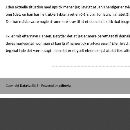
I den aktuelle situation med ups.dk mener jeg i øvrigt at Jan's hensiger er 
området, og han har helt sikkert ikke lavet en 6-års plan for launch af sitet(!)
Der bør måske være nogle strammere krav til at et domain faktisk skal bruges 
Fx. er mit efternavn Hansen. Betyder det at jeg er mere berettiget til domainet
deres mail-portal hvor man så kan få @hansen.dk mail-adresser? Eller hva
Jeg skal lade det være usagt, men det er et godt eksempel på at det ikke alti
Copyright
Data4u
2013 - Powered by
editor4u