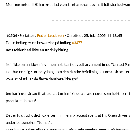
Men lige netop TDC har vist altid været ret arrogant og haft lidt storhedsva
63504
- Forfatter :
Peder Jacobsen
- Oprettet :
25. feb. 2005, kl. 13:45
Dette indlæg er en besvarelse på indlæg
63477
Re: Uvidenhed ikke en undskyldning
Nej, ikke en undskyldning, men helt klart et godt argument imod "United Par
Det har nemlig stor betydning, om den danske befolkning automatisk sætter b
vove at påstå, at de fleste danskere ikke gør!
Jeg har ingen årsag til at tro, at Jan har i sinde at føre nogen som helst 
produkter, kan du?
Det er fuldt ud lovligt, og efter min mening acceptabelt, at Hr. Olsen dri
under betegnelsen "tomat".