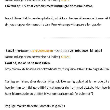
Dette indlæg er en besvarelse på indlæg
63499
I så fald er UPS et af verdens mest misbrugte domæne navne
Jeg vil i hvert fald vove den påstand, at virksomheden vil anvende domænet t
sig, og snupper domænet fra Jan. Prøv eksempelvis ups.se eller ups.de
63528
- Forfatter :
Jörg Asmussen
- Oprettet :
25. feb. 2005, kl. 16:36
Dette indlæg er en besvarelse på indlæg
63521
Godt så, lad os så se hele listen
http://www.dk-hostmaster.dk/dkhostcms/bs?query=JNA28-DK&pageid=82
Når jeg ser listen, så er det da rigtig nok ikke særlig oplagt at Jan er ude 
hvorfor han som tidligere IBM ansat prøver sig frem med db2.dk. Men hvorfor
hans hjemmeside og at IBM bliver opmærksom på "problemet"?
læg lige mærke til dette : domain-salg.dk :-)