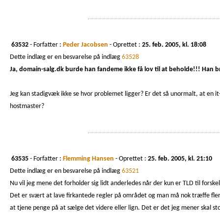
63532
- Forfatter :
Peder Jacobsen
- Oprettet :
25. feb. 2005, kl. 18:08
Dette indlæg er en besvarelse på indlæg
63528
Ja, domain-salg.dk burde han fandeme ikke få lov til at beholde!!! Han bruge
Jeg kan stadigvæk ikke se hvor problemet ligger? Er det så unormalt, at en
hostmaster?
63535
- Forfatter :
Flemming Hansen
- Oprettet :
25. feb. 2005, kl. 21:10
Dette indlæg er en besvarelse på indlæg
63521
Nu vil jeg mene det forholder sig lidt anderledes når der kun er TLD til forskel
Det er svært at lave firkantede regler på området og man må nok træffe fler
at tjene penge på at sælge det videre eller lign. Det er det jeg mener skal st