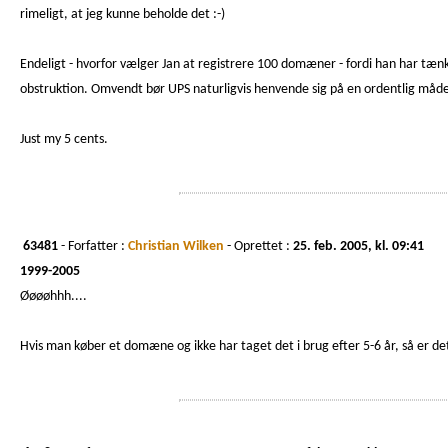
rimeligt, at jeg kunne beholde det :-)
Endeligt - hvorfor vælger Jan at registrere 100 domæner - fordi han har tæn
obstruktion. Omvendt bør UPS naturligvis henvende sig på en ordentlig måde t
Just my 5 cents.
63481
- Forfatter :
Christian Wilken
- Oprettet :
25. feb. 2005, kl. 09:41
1999-2005
Øøøøhhh....
Hvis man køber et domæne og ikke har taget det i brug efter 5-6 år, så er det