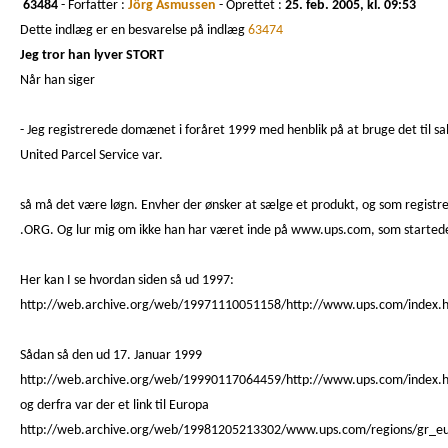
63484
- Forfatter :
Jörg Asmussen
- Oprettet :
25. feb. 2005, kl. 09:53
Dette indlæg er en besvarelse på indlæg
63474
Jeg tror han lyver STORT
Når han siger
- Jeg registrerede domænet i foråret 1999 med henblik på at bruge det til sa
United Parcel Service var.
så må det være løgn. Envher der ønsker at sælge et produkt, og som registr
.ORG. Og lur mig om ikke han har været inde på www.ups.com, som started
Her kan I se hvordan siden så ud 1997:
http://web.archive.org/web/19971110051158/http://www.ups.com/index.
Sådan så den ud 17. Januar 1999
http://web.archive.org/web/19990117064459/http://www.ups.com/index.
og derfra var der et link til Europa
http://web.archive.org/web/19981205213302/www.ups.com/regions/gr_eu